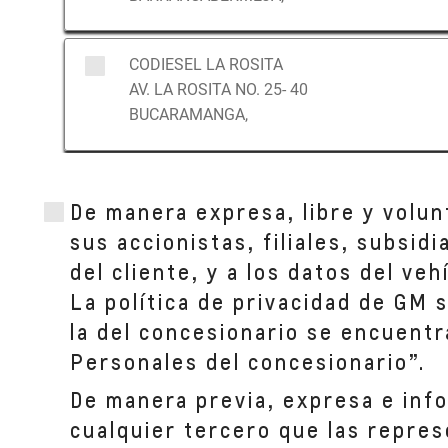
CODIESEL LA ROSITA
AV. LA ROSITA NO. 25- 40
BUCARAMANGA,
CODIESEL BOCONO
De manera expresa, libre y volun
Anillo vial, Villa del Rosario
CUCUTA,
sus accionistas, filiales, subsid
del cliente, y a los datos del ve
La política de privacidad de GM 
la del concesionario se encuentr
Personales del concesionario”.
De manera previa, expresa e inf
cualquier tercero que las repres